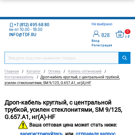
+7 (812) 495 68 80
Не выбрано
пн-пт 10.00 - 18.00
0
INFO@TDF.RU
0 ₽
Вход
Регистрация
Главная
/
Каталог
/
Оптика
/
Кабель оптический
/
Костромакабель
/
Дроп-кабель круглый, с центральной трубкой,
усилен стеклонитями, SM 9/125, G.657.A1, нг(А)-HF
Дроп-кабель круглый, с центральной
трубкой, усилен стеклонитями, SM 9/125,
G.657.A1, нг(А)-HF
Ваша оптовая цена может стать ниже:
зарегистрируйтесь
или
отправьте запрос