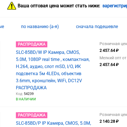
Ваша оптовая цена может стать ниже:
зарегистри
ные
по названию (а-я)
сначала подешевле
Розничная цен
РАСПРОДАЖА
2 457.64 ₽
SLC-85BD/W IP Камера, CMOS,
Мелкий опт от 
5.0M, 1080P real time , компактная,
2 457.64 ₽
H.264, аудио, слот mSD, I/O, ИК
подсветка 5м 4LEDs, объектив
3.6mm, кронштейн, WiFi, DC12V
РАСПРОДАЖА
Код:
54239
В НАЛИЧИИ
Розничная цен
РАСПРОДАЖА
2 140.28 ₽
SLC-85BD/P IP Камера, CMOS, 5.0M,