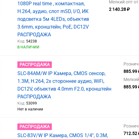
Мелкий опт от 
1080P real time , компактная,
2 140.28 ₽
H.264, аудио, слот mSD, I/O, ИК
подсветка 5м 4LEDs, объектив
3.6mm, кронштейн, PoE, DC12V
РАСПРОДАЖА
Код:
54238
В НАЛИЧИИ
Рознич
РАСПРОДАЖА
885.99 
SLC-84AM/W IP Камера, CMOS сенсор,
Мелкий 
1.3M, H.264, 2х стороннее аудио, WiFi,
885.99 
DC12V, объектив 4.0mm F2.0, кронштейн
РАСПРОДАЖА
Код:
53099
Нет в наличии
Рознич
РАСПРОДАЖА
712.52 
SLC-83V/W IP Камера, CMOS 1/4'', 0.3M,