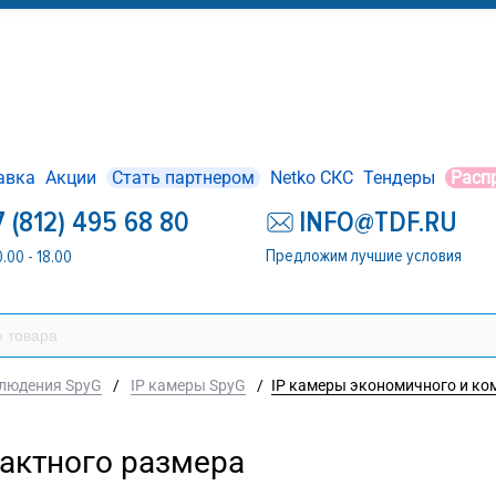
авка
Акции
Стать партнером
Netko СКС
Тендеры
Расп
7 (812) 495 68 80
INFO@TDF.RU
Предложим лучшие условия
0.00 - 18.00
людения SpyG
/
IP камеры SpyG
/
IP камеры экономичного и ко
актного размера