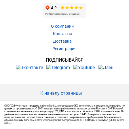
О компании
Контакты
Доставка
Регистрация
ПОДПИСЫВАЙСЯ
К началу страницы
ООО ТДФ – оптовая продажа кабеля Netko, аксессуаров СКС и телекоммуникационных шкафов по
ценам от производителя. С 2001 года успешно работаем на телеком рынке России и СНГ. В нашей
компании вы можете купить витую пару UTP, FTP, в том числе в оболочке LSZH, а также шкафы 19
дюймов напольные или настенные, патч-панели и патч-корды RJ-45. Товары поставляются с
ведущих заводов России, Китая, Тайваня и отвечают современным требованиям. Мы являемся
официальными дилерами оптического кабеля Костромакабель, ГК Штиль и Импульс (ИБП), Yellow
(АКБ).