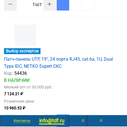
шт
Выбор экспертов
Патч-панель UTP, 19", 24 порта RJ45, cat.6а, 1U, Dual
Type IDC, NETKO Expert СКС
Код:
54436
В НАЛИЧИИ
Мелкий опт от 30 000 руб.:
7 124.21 ₽
Розничная цена:
10 960.32 ₽
шт
info@tdf.ru
Контакты
0
0