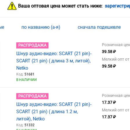
Ваша оптовая цена может стать ниже:
зарегистри
ные
по названию (а-я)
сначала подешевле
Розничная цен
РАСПРОДАЖА
39.58 ₽
Шнур аудио-видео: SCART (21 pin)-
Мелкий опт от 
SCART (21 pin) ( длина 3 м, литой),
39.58 ₽
Netko
Код:
51681
В НАЛИЧИИ
Розничная цен
РАСПРОДАЖА
17.37 ₽
Шнур аудио-видео: SCART (21 pin)-
Мелкий опт от 
SCART (21 pin) ( длина 1.2 м,
17.37 ₽
литой), Netko
Код:
51332