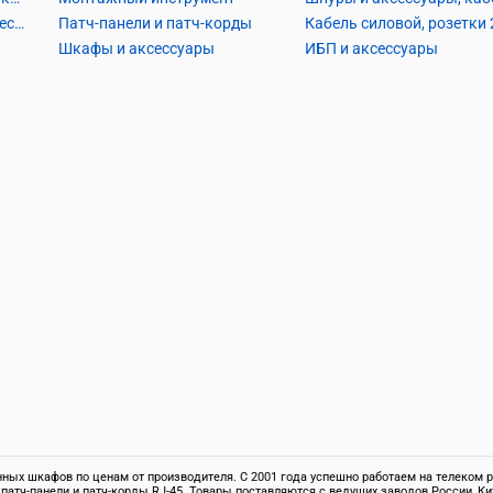
Кабель телефонный и аксессуары
Патч-панели и патч-корды
Шкафы и аксессуары
ИБП и аксессуары
ых шкафов по ценам от производителя. С 2001 года успешно работаем на телеком ры
 патч-панели и патч-корды RJ-45. Товары поставляются с ведущих заводов России,