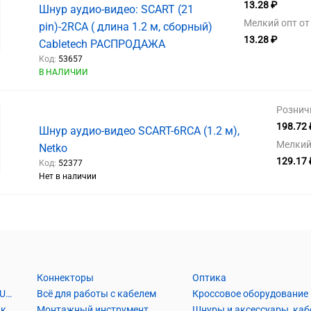
13.28 ₽
Шнур аудио-видео: SCART (21
Мелкий опт от 
pin)-2RCA ( длина 1.2 м, сборный)
13.28 ₽
Cabletech РАСПРОДАЖА
Код:
53657
В НАЛИЧИИ
Рознич
198.72 
Шнур аудио-видео SCART-6RCA (1.2 м),
Мелкий 
Netko
129.17 
Код:
52377
Нет в наличии
Коннекторы
Оптика
Кабель Витая пара UTP2, UTP4, FTP2, FTP4
Всё для работы с кабелем
Кроссовое оборудование
Кабель коаксиальный и аксессуары
Монтажный инструмент