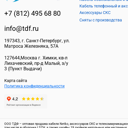
+7 (812) 495 68 80
Аксессуары СКС
Сняты с производства
info@tdf.ru
197343
, г.
Санкт-Петербург
, ул.
Матроса Железняка, 57A
127644
,
Москва г. Химки
,
кв-л
Лихачевский, пр-д Малый, з/у
3
(Пункт Выдачи)
Карта сайта
Политика конфиденциальности
ООО ТДФ – оптовая продажа кабеля Netko, аксессуаров СКС и телекоммуникационн
том числе в оболочке LSZH, а также шкафы 19 дюймов напольные или настенные,