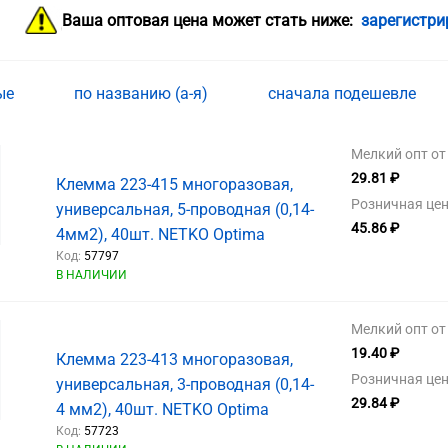
Ваша оптовая цена может стать ниже:
зарегистри
ные
по названию (а-я)
сначала подешевле
Мелкий опт от 
29.81 ₽
Клемма 223-415 многоразовая,
Розничная цен
универсальная, 5-проводная (0,14-
45.86 ₽
4мм2), 40шт. NETKO Optima
Код:
57797
В НАЛИЧИИ
Мелкий опт от 
19.40 ₽
Клемма 223-413 многоразовая,
Розничная цен
универсальная, 3-проводная (0,14-
29.84 ₽
4 мм2), 40шт. NETKO Optima
Код:
57723