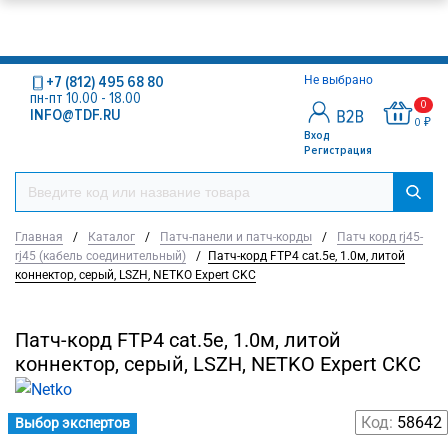
+7 (812) 495 68 80
Не выбрано
пн-пт 10.00 - 18.00
0
INFO@TDF.RU
0 ₽
Вход
Регистрация
Главная
/
Каталог
/
Патч-панели и патч-корды
/
Патч корд rj45-
rj45 (кабель соединительный)
/
Патч-корд FTP4 cat.5e, 1.0м, литой
коннектор, серый, LSZH, NETKO Expert CKC
Патч-корд FTP4 cat.5e, 1.0м, литой
коннектор, серый, LSZH, NETKO Expert CKC
Код:
58642
Выбор экспертов