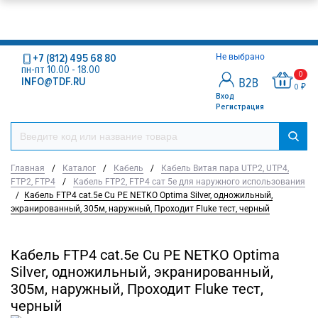
+7 (812) 495 68 80
Не выбрано
пн-пт 10.00 - 18.00
0
INFO@TDF.RU
0 ₽
Вход
Регистрация
Главная
/
Каталог
/
Кабель
/
Кабель Витая пара UTP2, UTP4,
FTP2, FTP4
/
Кабель FTP2, FTP4 сат 5е для наружного использования
/
Кабель FTP4 cat.5е Cu PE NETKO Optima Silver, одножильный,
экранированный, 305м, наружный, Проходит Fluke тест, черный
Кабель FTP4 cat.5е Cu PE NETKO Optima
Silver, одножильный, экранированный,
305м, наружный, Проходит Fluke тест,
черный